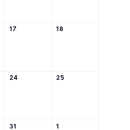
0
0
17
18
,
évènement,
évènement,
0
0
24
25
,
évènement,
évènement,
0
0
31
1