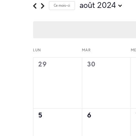
août 2024
Ce mois-ci
Sélectionnez
une
date.
Calendri
LUN
MAR
M
0
0
29
30
évènement,
évènement,
de
0
0
Évèneme
5
6
évènement,
évènement,