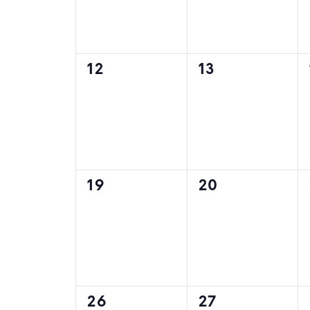
0
0
12
13
évènement,
évènement,
0
0
19
20
évènement,
évènement,
0
0
26
27