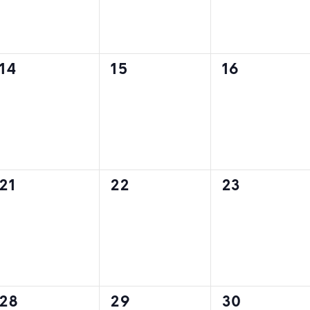
0
0
0
14
15
16
évènement,
évènement,
évènement
0
0
0
21
22
23
évènement,
évènement,
évènement
0
0
0
28
29
30