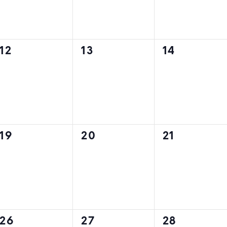
0
0
0
12
13
14
évènement,
évènement,
évènement
0
0
0
19
20
21
évènement,
évènement,
évènement
0
0
0
26
27
28