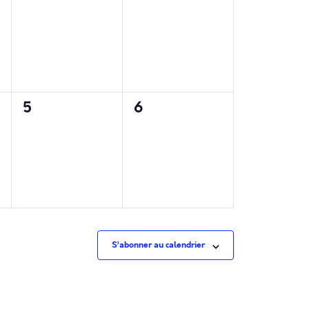
,
évènement,
évènement,
0
0
5
6
,
évènement,
évènement,
S’abonner au calendrier