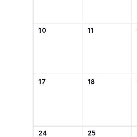
0
0
10
11
évènement,
évènement,
0
0
17
18
évènement,
évènement,
0
0
24
25