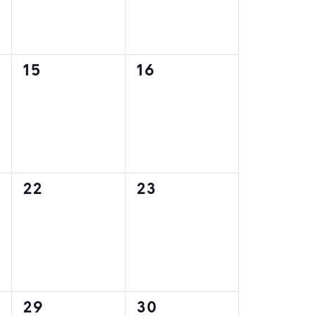
0
0
15
16
,
évènement,
évènement,
0
0
22
23
,
évènement,
évènement,
0
0
29
30