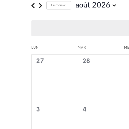
août 2026
Ce mois-ci
Sélectionnez
une
date.
Calendri
LUN
MAR
M
0
0
27
28
évènement,
évènement,
de
0
0
Évèneme
3
4
évènement,
évènement,