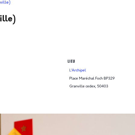
ille)
lle)
LIEU
L’Archipel
Place Maréchal Foch BP329
Granville cedex
,
50403