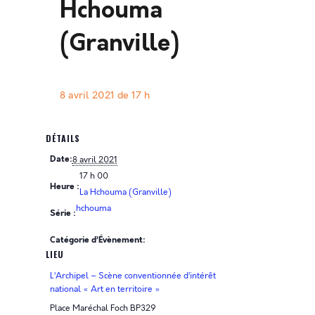
Hchouma
(Granville)
8 avril 2021 de 17 h
DÉTAILS
Date:
8 avril 2021
17 h 00
Heure :
La Hchouma (Granville)
hchouma
Série :
Catégorie d’Évènement:
LIEU
L’Archipel – Scène conventionnée d’intérêt
national « Art en territoire »
Place Maréchal Foch BP329