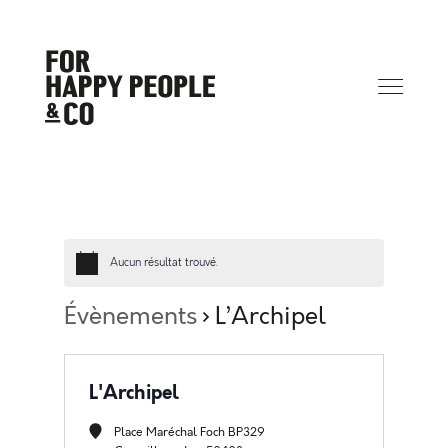
Aucun résultat trouvé.
Évènements
L’Archipel
L'Archipel
Place Maréchal Foch BP329