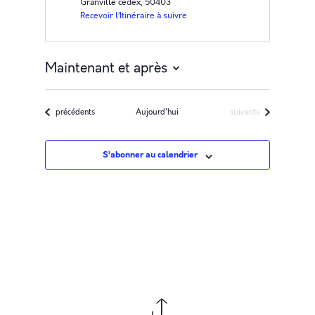
Granville cedex
,
50403
Recevoir l’Itinéraire à suivre
Maintenant et après
Sélectionnez
une
Évènements
Évènements
précédents
Aujourd'hui
suivants
date.
S’abonner au calendrier