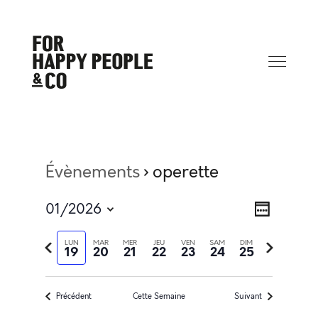
Évènements
operette
Na
Navi
01/2026
Semaine
Sélectionnez
de
Semaine
Semaine
LUN
MAR
MER
JEU
VEN
SAM
DIM
la
19
20
21
22
23
24
25
précédente
suivante
date
pa
vue
Précédent
Cette Semaine
Suivant