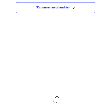
Évè
S’abonner au calendrier
co