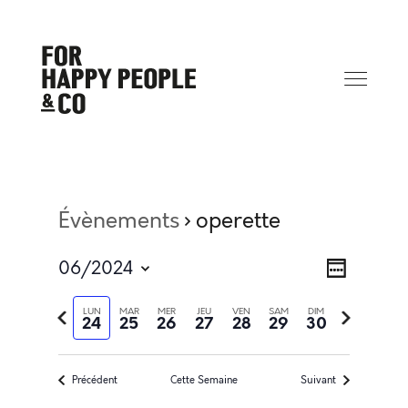
Évènements
operette
Na
Navi
06/2024
Semaine
Sélectionnez
de
Semaine
Semaine
LUN
MAR
MER
JEU
VEN
SAM
DIM
la
24
25
26
27
28
29
30
précédente
suivante
date
pa
vue
Précédent
Cette Semaine
Suivant