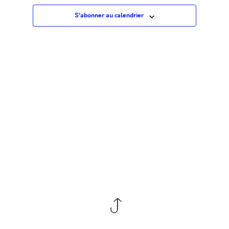
Évè
S’abonner au calendrier
co