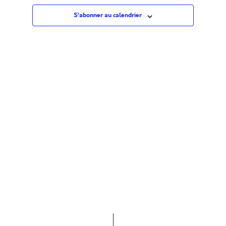
Évè
S’abonner au calendrier
co