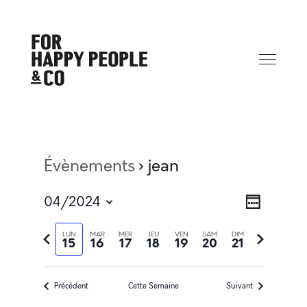
Évènements
jean
Na
Navi
04/2024
Semaine
Sélectionnez
de
Semaine
Semaine
LUN
MAR
MER
JEU
VEN
SAM
DIM
la
15
16
17
18
19
20
21
précédente
suivante
date
pa
vue
Précédent
Cette Semaine
Suivant