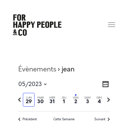
Évènements
jean
Na
Navi
05/2023
Semaine
Sélectionnez
de
Semaine
Semaine
LUN
MAR
MER
JEU
VEN
SAM
DIM
la
29
30
31
1
2
3
4
précédente
suivante
date
pa
vue
Précédent
Cette Semaine
Suivant