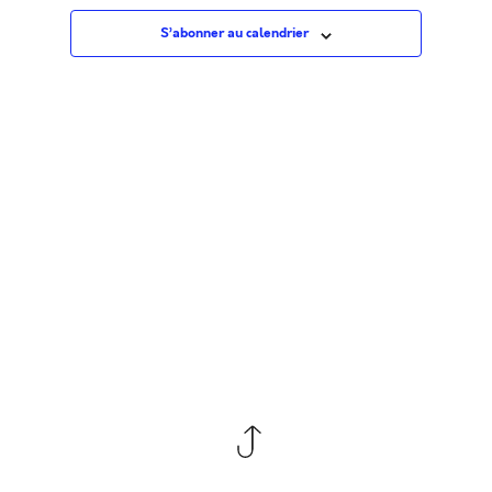
Évè
S’abonner au calendrier
co