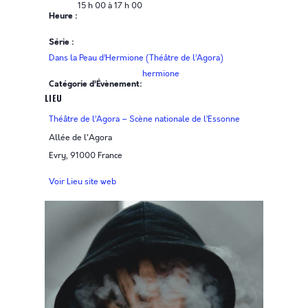
15 h 00 à 17 h 00
Heure :
Série :
Dans la Peau d’Hermione (Théâtre de l’Agora)
hermione
Catégorie d’Évènement:
LIEU
Théâtre de l’Agora – Scène nationale de l’Essonne
Allée de l'Agora
Evry
,
91000
France
Voir Lieu site web