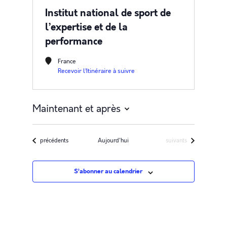
Institut national de sport de
l’expertise et de la
performance
France
Recevoir l’Itinéraire à suivre
Maintenant et après
Sélectionnez
une
Évènements
Évènements
précédents
Aujourd'hui
suivants
date.
S’abonner au calendrier