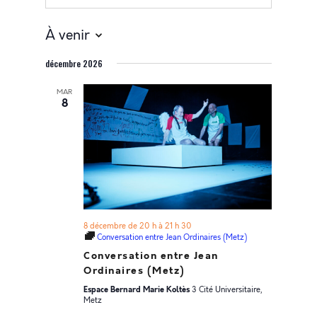
À venir
Sélectionnez
décembre 2026
une
date.
MAR
8
8 décembre de 20 h
à
21 h 30
Conversation entre Jean Ordinaires (Metz)
Conversation entre Jean
Ordinaires (Metz)
Espace Bernard Marie Koltès
3 Cité Universitaire,
Metz