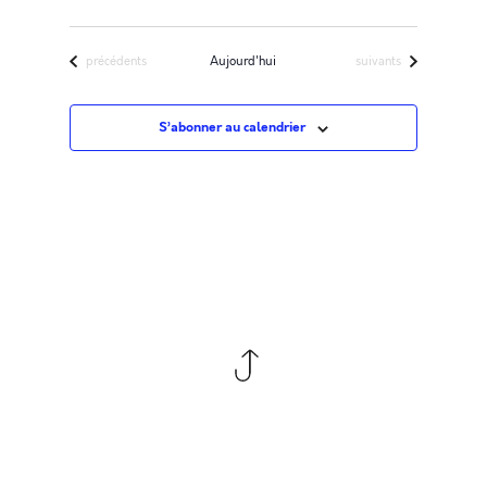
Évènements
Évènements
précédents
Aujourd'hui
suivants
S’abonner au calendrier