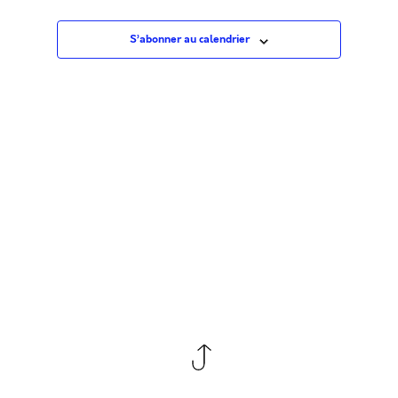
date.
pa
vue
S’abonner au calendrier
Évè
co