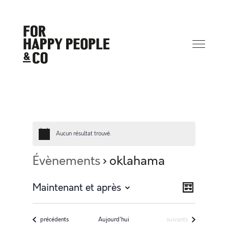
Aucun résultat trouvé.
Évènements
oklahama
Na
Navi
Maintenant et après
Liste
Sélectionnez
de
une
Évènements
Évènements
précédents
Aujourd'hui
suivants