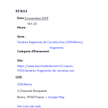
DÉTAILS
Date:
5 novembre 2019
14 h 30
Heure :
Série :
Tendres fragments de Cornelia Sno (CDN Reims)
fragments
Catégorie d’Évènement:
Site :
https://www.lacomediedereims.fr/saison-
1920/tendres-fragments-de-cornelia-sno
LIEU
CDN Reims
3 Chaussée Bocquaine
Reims
,
51100
France
+ Google Map
Voir Lieu site web