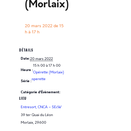
(Morlaix)
20 mars 2022 de 15
h
à
17 h
DÉTAILS
Date:
20 mars 2022
15 h 00 à 17 h 00
Heure :
Opérette (Morlaix)
operette
Série :
Catégorie d’Évènement:
LIEU
Entresort, CNCA – SEcW
39 ter Quai du Léon
Morlaix
,
29600