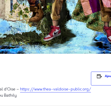
Ajou
Val d’Oise –
https://www.thea-valdoise-public.org/
u Bathily