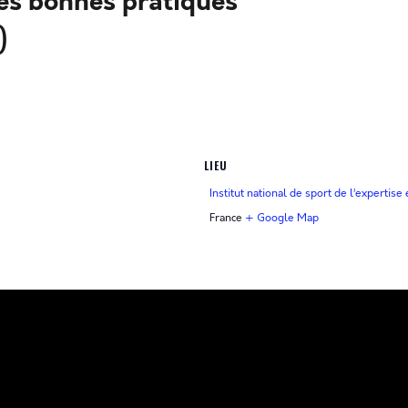
des bonnes pratiques
)
LIEU
Institut national de sport de l’expertis
France
+ Google Map