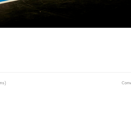
ms)
Conv