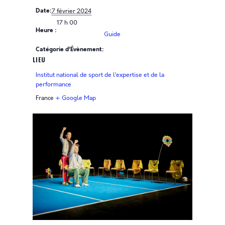
Date:
7 février 2024
17 h 00
Heure :
Guide
Catégorie d’Évènement:
LIEU
Institut national de sport de l’expertise et de la
performance
France
+ Google Map