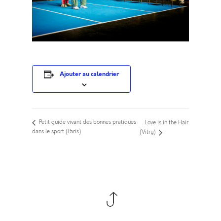
Ajouter au calendrier
Petit guide vivant des bonnes pratiques
Love is in the Hair
dans le sport (Paris)
(Vitry)