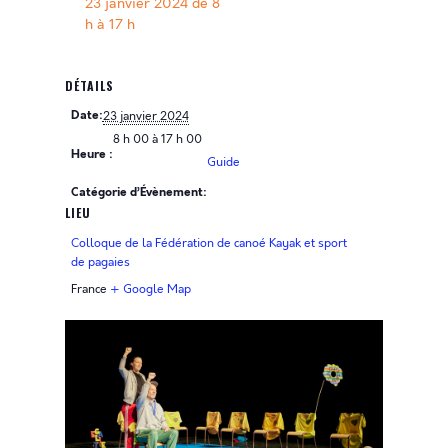
23 janvier 2024 de 8
h
à
17 h
DÉTAILS
Date:
23 janvier 2024
8 h 00 à 17 h 00
Heure :
Guide
Catégorie d’Évènement:
LIEU
Colloque de la Fédération de canoé Kayak et sport
de pagaies
France
+ Google Map