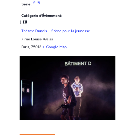
jelly
Série :
Catégorie d’Évènement:
LIEU
Théatre Dunois – Scène pour la jeunesse
7 rue Louise Weiss
Paris
,
75013
+ Google Map