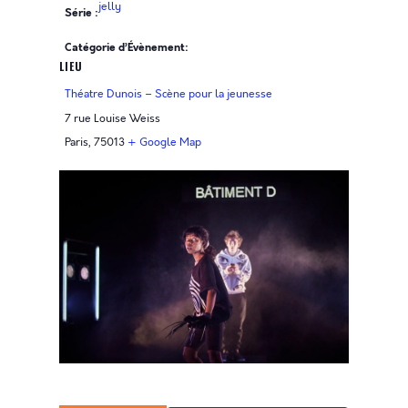
jelly
Série :
Catégorie d’Évènement:
LIEU
Théatre Dunois – Scène pour la jeunesse
7 rue Louise Weiss
Paris
,
75013
+ Google Map