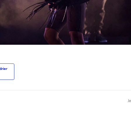
drier
J