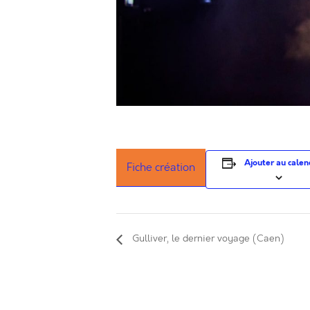
Ajouter au calen
Fiche création
Gulliver, le dernier voyage (Caen)