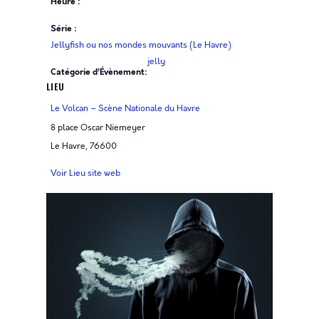
Heure :
Série :
Jellyfish ou nos mondes mouvants (Le Havre)
jelly
Catégorie d’Évènement:
LIEU
Le Volcan – Scène Nationale du Havre
8 place Oscar Niemeyer
Le Havre
,
76600
Voir Lieu site web