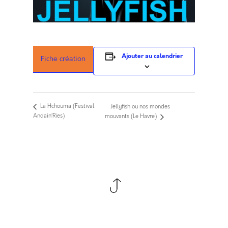
Ajouter au calendrier
Fiche création
La Hchouma (Festival
Jellyfish ou nos mondes
Andain’Ries)
mouvants (Le Havre)