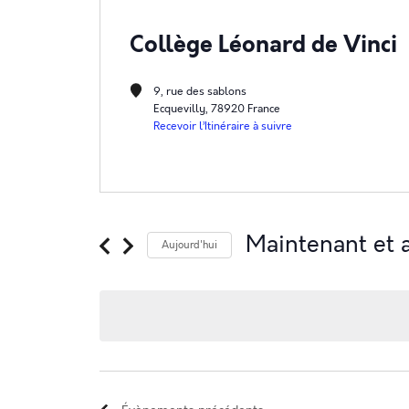
Collège Léonard de Vinci
9, rue des sablons
Ecquevilly
,
78920
France
Recevoir l’Itinéraire à suivre
Maintenant et 
Aujourd'hui
Sélectionnez
une
date.