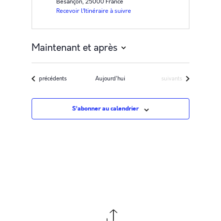
Besançon
,
25000
France
Recevoir l’Itinéraire à suivre
Maintenant et après
Sélectionnez
une
Évènements
Évènements
précédents
Aujourd'hui
suivants
date.
S’abonner au calendrier