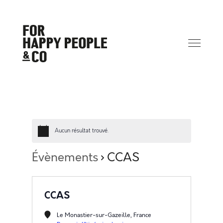
Aucun résultat trouvé.
Évènements
CCAS
CCAS
Le Monastier-sur-Gazeille
,
France