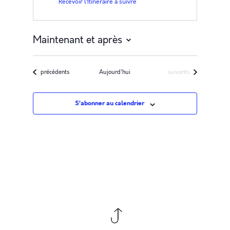
Recevoir l’Itinéraire à suivre
Maintenant et après
Sélectionnez
une
Évènements
Évènements
précédents
Aujourd'hui
suivants
date.
S’abonner au calendrier