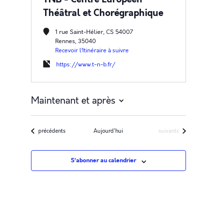
Théâtral et Chorégraphique
1 rue Saint-Hélier, CS 54007
Rennes
,
35040
Recevoir l’Itinéraire à suivre
https://www.t-n-b.fr/
Maintenant et après
Sélectionnez
une
Évènements
Évènements
précédents
Aujourd'hui
suivants
date.
S’abonner au calendrier