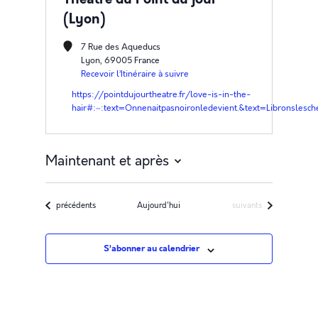
(Lyon)
7 Rue des Aqueducs
Lyon
,
69005
France
Recevoir l’Itinéraire à suivre
https://pointdujourtheatre.fr/love-is-in-the-
hair#:~:text=Onnenaitpasnoironledevient.&text=Libronslesc
Maintenant et après
Sélectionnez
une
Évènements
Évènements
précédents
Aujourd'hui
suivants
date.
S’abonner au calendrier