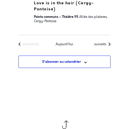
Love is in the hair (Cergy-
Pontoise)
Points communs – Théâtre 95
Allée des platanes,
Cergy-Pontoise
Évènements
Évènements
précédents
Aujourd'hui
suivants
S’abonner au calendrier