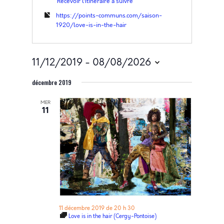
Recevoir l’Itinéraire à suivre
https://points-communs.com/saison-
1920/love-is-in-the-hair
11/12/2019
 - 
08/08/2026
Sélectionnez
décembre 2019
une
date.
MER
11
11 décembre 2019 de 20 h 30
Love is in the hair (Cergy-Pontoise)