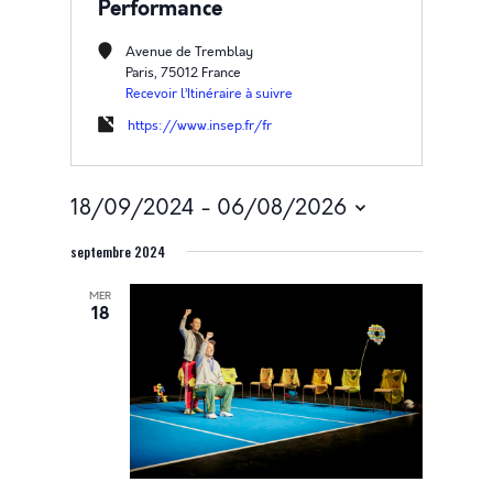
Performance
Avenue de Tremblay
Paris
,
75012
France
Recevoir l’Itinéraire à suivre
https://www.insep.fr/fr
18/09/2024
 - 
06/08/2026
Sélectionnez
septembre 2024
une
date.
MER
18